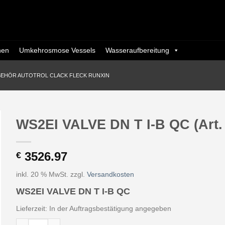
nen
Umkehrosmose Vessels
Wasseraufbereitung
BEHÖR AUTOTROL CLACK FLECK RUNXIN
WS2EI VALVE DN T I-B QC (Art.
3526.97
€
inkl. 20 % MwSt.
zzgl.
Versandkosten
WS2EI VALVE DN T I-B QC
Lieferzeit:
In der Auftragsbestätigung angegeben
WS2EI VALVE DN T I-B QC (Art. V2EIDTB-18 - Eurotrol) Menge