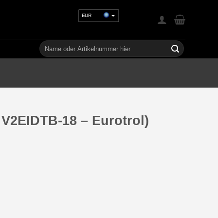
EUR
USD
GBP
Suchen
nach:
CHF
UAH
 V2EIDTB-18 – Eurotrol)