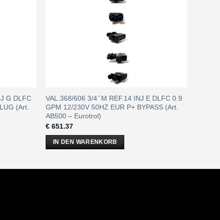
INJ G DLFC
VAL.368/606 3/4 ̋ M REF.14 INJ E DLFC 0.9
UG (Art.
GPM 12/230V 50HZ EUR P+ BYPASS (Art.
AB500 – Eurotrol)
€
651.37
IN DEN WARENKORB