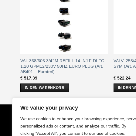
 50HZ
VAL.368/606 3/4 ̋ M REFILL.14 INJ F DLFC
VALV. 255/
1.20 GPM12/230V 50HZ EURO PLUG (Art.
SYM (Art. A
AB401 – Eurotrol)
€
517.39
€
522.24
IN DEN WARENKORB
IN DEN 
We value your privacy
CobrAm
GmbH
Impressu
We use cookies to enhance your browsing experience, serv
Stuwerstraße 50/1
AGB
personalized ads or content, and analyze our traffic. By
1020 Wien - Österreich
Datenschu
clicking "Accept All", you consent to our use of cookies.