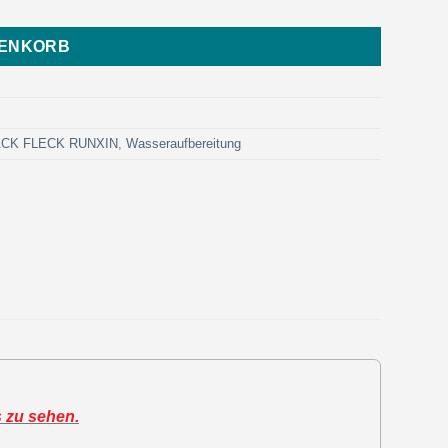
RENKORB
LACK FLECK RUNXIN
,
Wasseraufbereitung
s zu sehen.