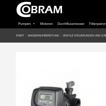
Zum
Inhalt
springen
Pumpen
Motoren
Durchflussmesser
Filterpatro
START
/
WASSERAUFBEREITUNG
/
VENTILE STEUERUNGEN UND ZU