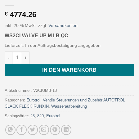
4774.26
€
inkl. 20 % MwSt.
zzgl.
Versandkosten
WS2CI VALVE UP M I-B QC
Lieferzeit:
In der Auftragsbestätigung angegeben
WS2CI VALVE UP M I-B QC (Art. V2CIUMB-18 - Eurotrol) Menge
IN DEN WARENKORB
Artikelnummer:
V2CIUMB-18
Kategorien:
Eurotrol
,
Ventile Steuerungen und Zubehör AUTOTROL
CLACK FLECK RUNXIN
,
Wasseraufbereitung
Schlagwörter:
25
,
820
,
Eurotrol