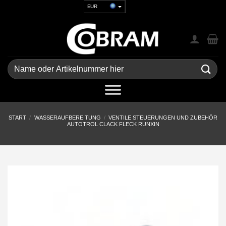
Zum
EUR
Inhalt
USD
springen
GBP
CHF
UAH
Suchen
nach:
START
/
WASSERAUFBEREITUNG
/
VENTILE STEUERUNGEN UND ZUBEHÖR
AUTOTROL CLACK FLECK RUNXIN