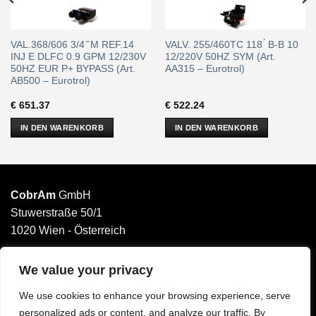
VAL.368/606 3/4 ̋ M REF.14
VALV. 255/460TC 118 ́ B-B 10
INJ E DLFC 0.9 GPM 12/230V
12/220V 50HZ SYM (Art.
50HZ EUR P+ BYPASS (Art.
AA315 – Eurotrol)
AB500 – Eurotrol)
€
651.37
€
522.24
IN DEN WARENKORB
IN DEN WARENKORB
CobrAm
GmbH
Stuwerstraße 50/1
1020 Wien - Österreich
______________________
Email: office@cobram.gmbh
We value your privacy
We use cookies to enhance your browsing experience, serve
Impressum
personalized ads or content, and analyze our traffic. By