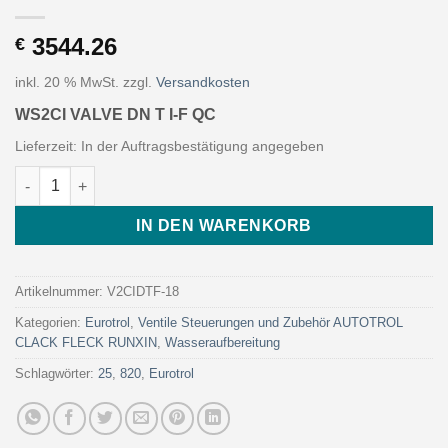
3544.26
€
inkl. 20 % MwSt.
zzgl.
Versandkosten
WS2CI VALVE DN T I-F QC
Lieferzeit:
In der Auftragsbestätigung angegeben
WS2CI VALVE DN T I-F QC (Art. V2CIDTF-18 - Eurotrol) Menge
IN DEN WARENKORB
Artikelnummer:
V2CIDTF-18
Kategorien:
Eurotrol
,
Ventile Steuerungen und Zubehör AUTOTROL
CLACK FLECK RUNXIN
,
Wasseraufbereitung
Schlagwörter:
25
,
820
,
Eurotrol