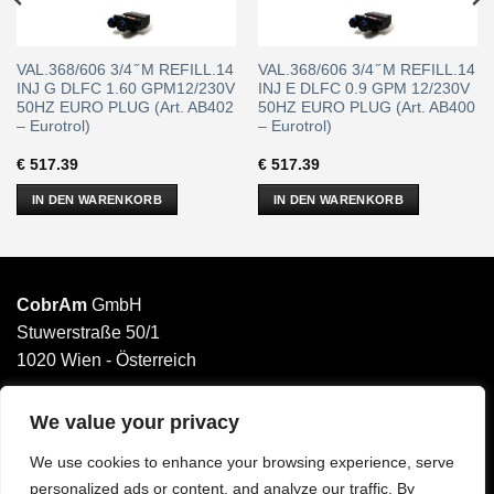
VAL.368/606 3/4 ̋ M REFILL.14
VAL.368/606 3/4 ̋ M REFILL.14
INJ G DLFC 1.60 GPM12/230V
INJ E DLFC 0.9 GPM 12/230V
50HZ EURO PLUG (Art. AB402
50HZ EURO PLUG (Art. AB400
– Eurotrol)
– Eurotrol)
€
517.39
€
517.39
IN DEN WARENKORB
IN DEN WARENKORB
CobrAm
GmbH
Stuwerstraße 50/1
1020 Wien - Österreich
______________________
Email: office@cobram.gmbh
We value your privacy
We use cookies to enhance your browsing experience, serve
Impressum
personalized ads or content, and analyze our traffic. By