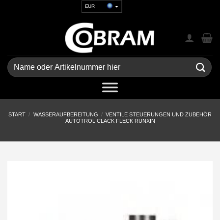
Zum
EUR
Inhalt
USD
springen
GBP
CHF
UAH
Suchen
nach:
START
/
WASSERAUFBEREITUNG
/
VENTILE STEUERUNGEN UND ZUBEHÖR
AUTOTROL CLACK FLECK RUNXIN