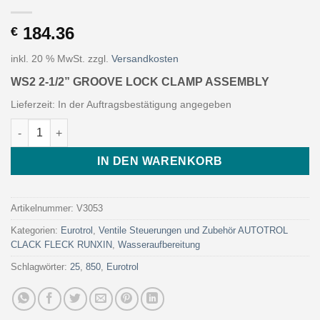
184.36
€
inkl. 20 % MwSt.
zzgl.
Versandkosten
WS2 2-1/2” GROOVE LOCK CLAMP ASSEMBLY
Lieferzeit:
In der Auftragsbestätigung angegeben
WS2 2-1/2” GROOVE LOCK CLAMP ASSEMBLY (Art. V3053 - Euro
IN DEN WARENKORB
Artikelnummer:
V3053
Kategorien:
Eurotrol
,
Ventile Steuerungen und Zubehör AUTOTROL
CLACK FLECK RUNXIN
,
Wasseraufbereitung
Schlagwörter:
25
,
850
,
Eurotrol