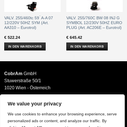
VALV. 255/460tc 59 ́ A-A 07
VALV. 255/760C BW 08 INJ G
12/220V 50HZ SYM (Art.
SYMBOL 12/230V 50HZ EURO
AA310 – Eurotrol)
PLUG (Art. AC206E – Eurotrol)
€
522.24
€
645.42
IN DEN WARENKORB
IN DEN WARENKORB
CobrAm
GmbH
Stuwerstraße 50/1
1020 Wien - Österreich
______________________
Email: office@cobram.gmbh
We value your privacy
We use cookies to enhance your browsing experience, serve
Impressum
personalized ads or content, and analyze our traffic. By
AGB