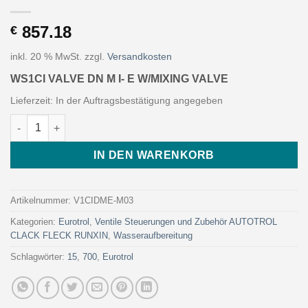
857.18
€
inkl. 20 % MwSt.
zzgl.
Versandkosten
WS1CI VALVE DN M I- E W/MIXING VALVE
Lieferzeit:
In der Auftragsbestätigung angegeben
WS1CI VALVE DN M I- E W/MIXING VALVE (Art. V1CIDME-M03 - E
IN DEN WARENKORB
Artikelnummer:
V1CIDME-M03
Kategorien:
Eurotrol
,
Ventile Steuerungen und Zubehör AUTOTROL
CLACK FLECK RUNXIN
,
Wasseraufbereitung
Schlagwörter:
15
,
700
,
Eurotrol