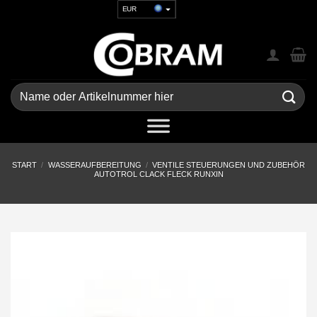
Zum
EUR
Inhalt
USD
springen
GBP
CHF
UAH
Suchen
nach:
START
/
WASSERAUFBEREITUNG
/
VENTILE STEUERUNGEN UND ZUBEHÖR
AUTOTROL CLACK FLECK RUNXIN