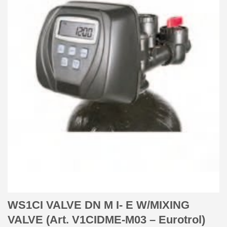
WS1CI VALVE DN M I- E W/MIXING
VALVE (Art. V1CIDME-M03 – Eurotrol)