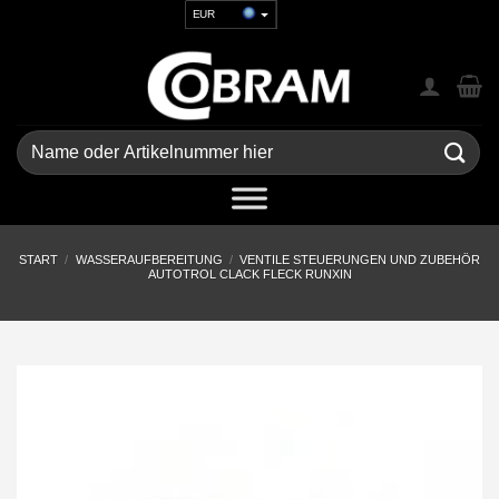
Zum
EUR
Inhalt
USD
springen
GBP
CHF
UAH
Suchen
nach:
START
/
WASSERAUFBEREITUNG
/
VENTILE STEUERUNGEN UND ZUBEHÖR
AUTOTROL CLACK FLECK RUNXIN