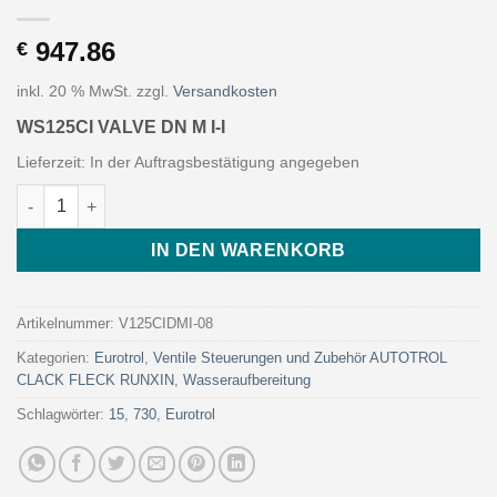
947.86
€
inkl. 20 % MwSt.
zzgl.
Versandkosten
WS125CI VALVE DN M I-I
Lieferzeit:
In der Auftragsbestätigung angegeben
WS125CI VALVE DN M I-I (Art. V125CIDMI-08 - Eurotrol) Menge
IN DEN WARENKORB
Artikelnummer:
V125CIDMI-08
Kategorien:
Eurotrol
,
Ventile Steuerungen und Zubehör AUTOTROL
CLACK FLECK RUNXIN
,
Wasseraufbereitung
Schlagwörter:
15
,
730
,
Eurotrol