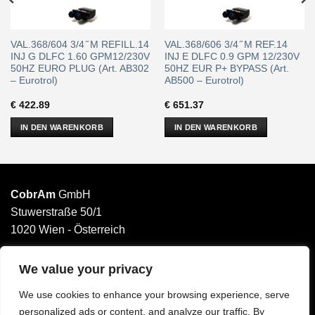
VAL.368/604 3/4 ̋ M REFILL.14
VAL.368/606 3/4 ̋ M REF.14
INJ G DLFC 1.60 GPM12/230V
INJ E DLFC 0.9 GPM 12/230V
50HZ EURO PLUG (Art. AB302
50HZ EUR P+ BYPASS (Art.
– Eurotrol)
AB500 – Eurotrol)
€
422.89
€
651.37
IN DEN WARENKORB
IN DEN WARENKORB
CobrAm
GmbH
Stuwerstraße 50/1
1020 Wien - Österreich
______________________
Email: office@cobram.gmbh
We value your privacy
We use cookies to enhance your browsing experience, serve
Impressum
personalized ads or content, and analyze our traffic. By