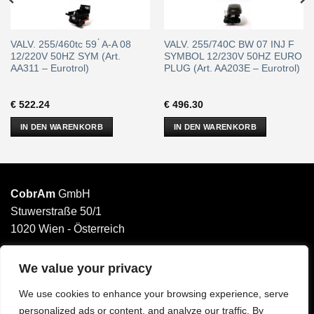
VALV. 255/460tc 59 ́ A-A 08
VALV. 255/740C BW 07 INJ F
12/220V 50HZ SYM (Art.
SYMBOL 12/230V 50HZ EURO
AA311 – Eurotrol)
PLUG (Art. AA203E – Eurotrol)
€
522.24
€
496.30
IN DEN WARENKORB
IN DEN WARENKORB
CobrAm
GmbH
Stuwerstraße 50/1
1020 Wien - Österreich
______________________
Email: office@cobram.gmbh
We value your privacy
We use cookies to enhance your browsing experience, serve
Impressum
personalized ads or content, and analyze our traffic. By