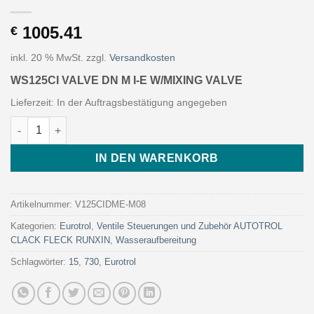
1005.41
€
inkl. 20 % MwSt.
zzgl.
Versandkosten
WS125CI VALVE DN M I-E W/MIXING VALVE
Lieferzeit:
In der Auftragsbestätigung angegeben
WS125CI VALVE DN M I-E W/MIXING VALVE (Art. V125CIDME-M08 
IN DEN WARENKORB
Artikelnummer:
V125CIDME-M08
Kategorien:
Eurotrol
,
Ventile Steuerungen und Zubehör AUTOTROL
CLACK FLECK RUNXIN
,
Wasseraufbereitung
Schlagwörter:
15
,
730
,
Eurotrol