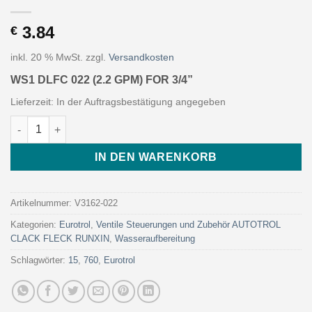
3.84
€
inkl. 20 % MwSt.
zzgl.
Versandkosten
WS1 DLFC 022 (2.2 GPM) FOR 3/4”
Lieferzeit:
In der Auftragsbestätigung angegeben
WS1 DLFC 022 (2.2 GPM) FOR 3/4” (Art. V3162-022 - Eurotrol) 
IN DEN WARENKORB
Artikelnummer:
V3162-022
Kategorien:
Eurotrol
,
Ventile Steuerungen und Zubehör AUTOTROL
CLACK FLECK RUNXIN
,
Wasseraufbereitung
Schlagwörter:
15
,
760
,
Eurotrol