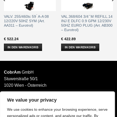
VALV. 255/460tc 59 ́ A-A 08
VAL.368/604 3/4 ̋ M REFILL.14
12/220V 50HZ SYM (Art.
INJ E DLFC 0.9 GPM 12/230V
AA311 – Eurotrol)
50HZ EURO PLUG (Art. AB300
– Eurotrol)
€
522.24
€
422.89
IN DEN WARENKORB
IN DEN WARENKORB
CobrAm
GmbH
Stuwerstraße 50/1
1020 Wien - Österreich
______________________
Email: office@cobram.gmbh
We value your privacy
We use cookies to enhance your browsing experience, serve
Impressum
personalized ads or content, and analyze our traffic. By