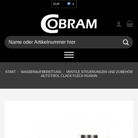
Zum
EUR
Inhalt
USD
springen
GBP
CHF
UAH
Suchen
nach:
START
/
WASSERAUFBEREITUNG
/
VENTILE STEUERUNGEN UND ZUBEHÖR
AUTOTROL CLACK FLECK RUNXIN