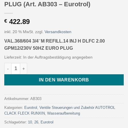
PLUG (Art. AB303 – Eurotrol)
422.89
€
inkl. 20 % MwSt.
zzgl.
Versandkosten
VAL.368/604 3/4 ̋ M REFILL.14 INJ H DLFC 2.00
GPM12/230V 50HZ EURO PLUG
Lieferzeit:
In der Auftragsbestätigung angegeben
VAL.368/604 3/4 ̋ M REFILL.14 INJ H DLFC 2.00 GPM12/230V 50
IN DEN WARENKORB
Artikelnummer:
AB303
Kategorien:
Eurotrol
,
Ventile Steuerungen und Zubehör AUTOTROL
CLACK FLECK RUNXIN
,
Wasseraufbereitung
Schlagwörter:
10
,
26
,
Eurotrol