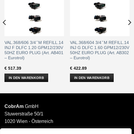
VAL.368/606 3/4 ̋ M REFILL.14
VAL.368/604 3/4 ̋ M REFILL.14
INJ F DLFC 1.20 GPM12/230V
INJ G DLFC 1.60 GPM12/230V
50HZ EURO PLUG (Art. AB401
50HZ EURO PLUG (Art. AB302
– Eurotrol)
– Eurotrol)
€
517.39
€
422.89
IN DEN WARENKORB
IN DEN WARENKORB
CobrAm
GmbH
Stuwerstraße 50/1
1020 Wien - Österreich
______________________