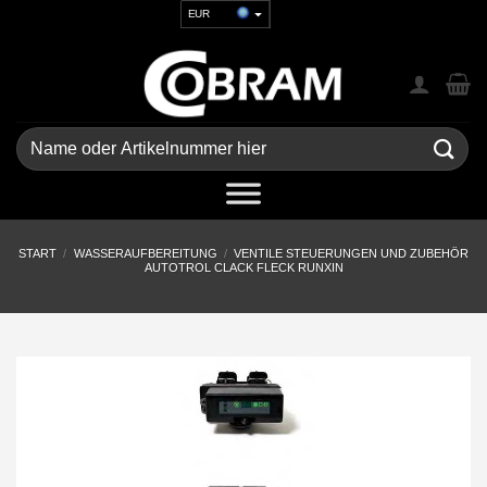
Zum
EUR
Inhalt
USD
springen
GBP
CHF
UAH
Suchen
nach:
START
/
WASSERAUFBEREITUNG
/
VENTILE STEUERUNGEN UND ZUBEHÖR
AUTOTROL CLACK FLECK RUNXIN