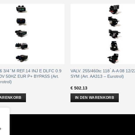
6 3/4 ̋ M REF.14 INJ E DLFC 0.9
VALV. 255/460tc 118 ́ A-A 08 12
0V 50HZ EUR P+ BYPASS (Art.
SYM (Art. AA313 – Eurotrol)
otrol)
€
502.13
WARENKORB
IN DEN WARENKORB
m
e