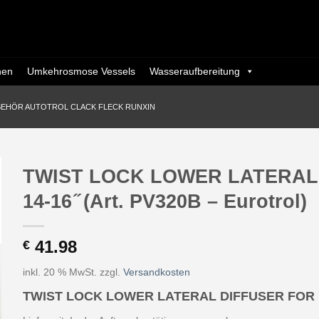
nen
Umkehrosmose Vessels
Wasseraufbereitung
BEHÖR AUTOTROL CLACK FLECK RUNXIN
TWIST LOCK LOWER LATERAL
14-16 ̋ (Art. PV320B – Eurotrol)
41.98
€
inkl. 20 % MwSt.
zzgl.
Versandkosten
TWIST LOCK LOWER LATERAL DIFFUSER FOR M