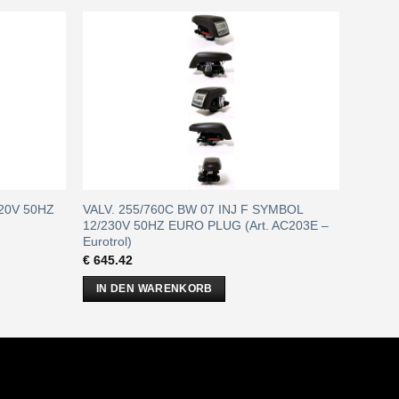
/220V 50HZ
VALV. 255/760C BW 07 INJ F SYMBOL
12/230V 50HZ EURO PLUG (Art. AC203E –
Eurotrol)
€
645.42
IN DEN WARENKORB