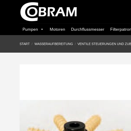
Zum
Inhalt
springen
Pumpen
Motoren
Durchflussmesser
Filterpatro
START
/
WASSERAUFBEREITUNG
/
VENTILE STEUERUNGEN UND ZU