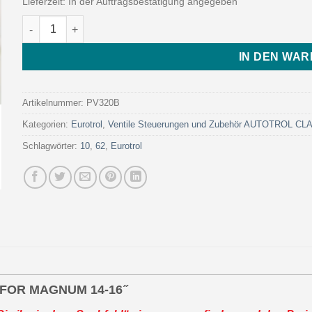
Lieferzeit:
In der Auftragsbestätigung angegeben
TWIST LOCK LOWER LATERAL DIFFUSER FOR MAGNUM 14-16 ̋ 
IN DEN WA
Artikelnummer:
PV320B
Kategorien:
Eurotrol
,
Ventile Steuerungen und Zubehör AUTOTROL C
Schlagwörter:
10
,
62
,
Eurotrol
OR MAGNUM 14-16 ̋