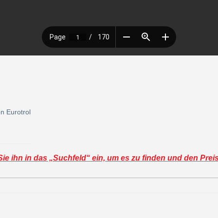
n Eurotrol
e ihn in das „Suchfeld“ ein, um es zu finden und den Prei