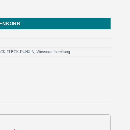
(Art. PV320B - Eurotrol) Menge
RENKORB
LACK FLECK RUNXIN
,
Wasseraufbereitung