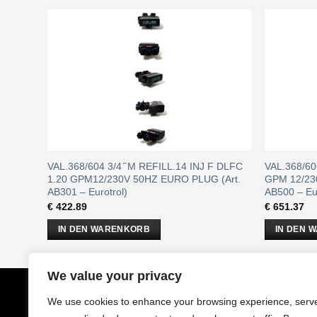
FC 1.20
VAL.368/604 3/4 ̋ M REFILL.14 INJ F DLFC
VAL.368/60
Art.
1.20 GPM12/230V 50HZ EURO PLUG (Art.
GPM 12/23
AB301 – Eurotrol)
AB500 – Eur
€
422.89
€
651.37
IN DEN WARENKORB
IN DEN 
We value your privacy
CobrAm
GmbH
Impressu
We use cookies to enhance your browsing experience, serv
Stuwerstraße 50/1
AGB