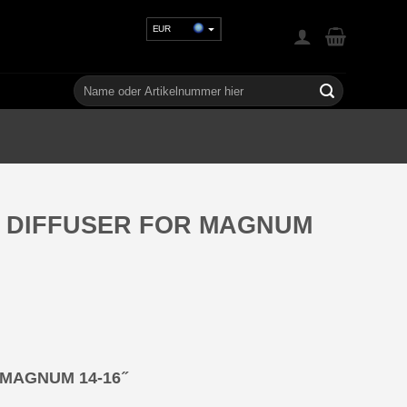
EUR
USD
GBP
Suchen
nach:
CHF
UAH
 DIFFUSER FOR MAGNUM
AGNUM 14-16 ̋