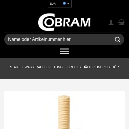
Zum
EUR
Inhalt
USD
springen
GBP
CHF
UAH
Suchen
nach:
START
/
WASSERAUFBEREITUNG
/
DRUCKBEHÄLTER UND ZUBEHÖR