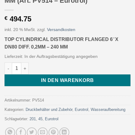
MM (Art. PV514 – Eurotrol)
494.75
€
inkl. 20 % MwSt.
zzgl.
Versandkosten
TOP CYLINDRICAL DISTRIBUTOR FLANGED 6 ̋ X
DN80 DIFF. 0,2MM – 240 MM
Lieferzeit:
In der Auftragsbestätigung angegeben
TOP CYLINDRICAL DISTRIBUTOR FLANGED 6 ̋ X DN80 DIFF. 0,2MM
IN DEN WARENKORB
Artikelnummer:
PV514
Kategorien:
Druckbehälter und Zubehör
,
Eurotrol
,
Wasseraufbereitung
Schlagwörter:
201
,
45
,
Eurotrol