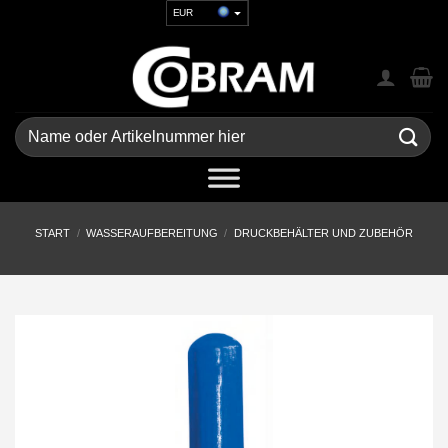
Zum
EUR
Inhalt
USD
springen
GBP
CHF
UAH
Suchen
nach:
START
/
WASSERAUFBEREITUNG
/
DRUCKBEHÄLTER UND ZUBEHÖR