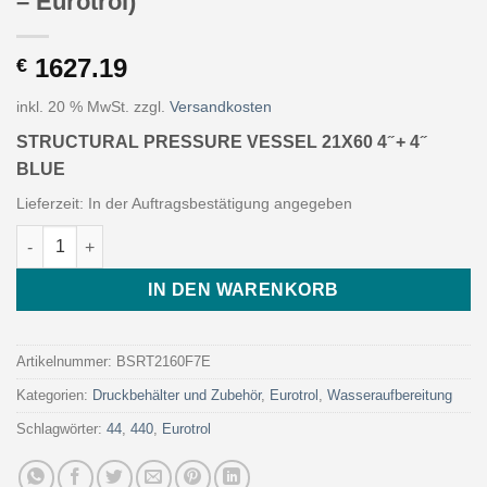
– Eurotrol)
1627.19
€
inkl. 20 % MwSt.
zzgl.
Versandkosten
STRUCTURAL PRESSURE VESSEL 21X60 4 ̋ + 4 ̋
BLUE
Lieferzeit:
In der Auftragsbestätigung angegeben
STRUCTURAL PRESSURE VESSEL 21X60 4 ̋ + 4 ̋ BLUE (Art. BSRT
IN DEN WARENKORB
Artikelnummer:
BSRT2160F7E
Kategorien:
Druckbehälter und Zubehör
,
Eurotrol
,
Wasseraufbereitung
Schlagwörter:
44
,
440
,
Eurotrol