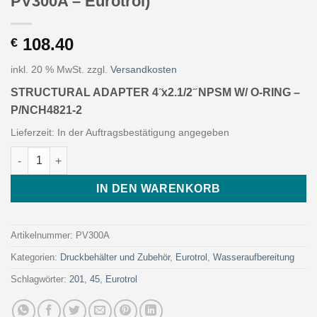
PV300A – Eurotrol)
108.40
€
inkl. 20 % MwSt.
zzgl.
Versandkosten
STRUCTURAL ADAPTER 4 ̋x2.1/2 ̋ NPSM W/ O-RING –
P/NCH4821-2
Lieferzeit:
In der Auftragsbestätigung angegeben
STRUCTURAL ADAPTER 4 ̋x2.1/2 ̋ NPSM W/ O-RING - P/NCH4821-2
IN DEN WARENKORB
Artikelnummer:
PV300A
Kategorien:
Druckbehälter und Zubehör
,
Eurotrol
,
Wasseraufbereitung
Schlagwörter:
201
,
45
,
Eurotrol