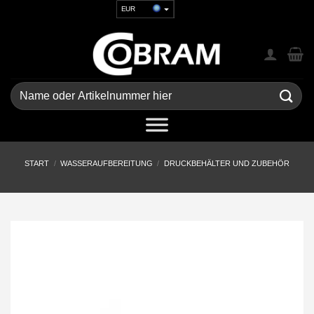
Zum
EUR
Inhalt
USD
springen
GBP
CHF
UAH
Suchen
nach:
START
/
WASSERAUFBEREITUNG
/
DRUCKBEHÄLTER UND ZUBEHÖR