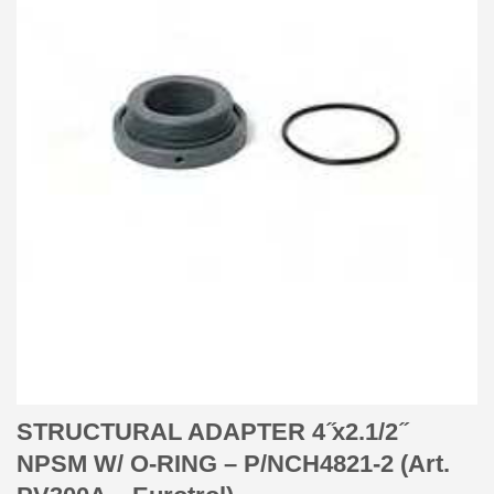
STRUCTURAL ADAPTER 4 ̋x2.1/2 ̋
NPSM W/ O-RING – P/NCH4821-2 (Art.