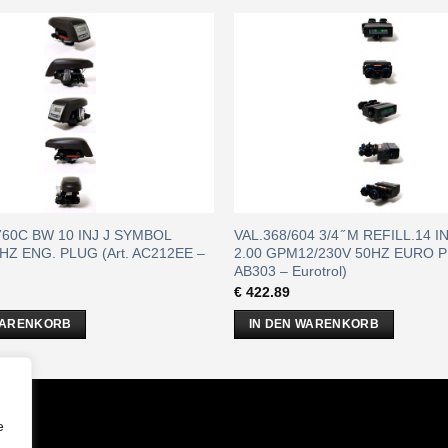
/760C BW 10 INJ J SYMBOL
VAL.368/604 3/4 ̋ M REFILL.14 
HZ ENG. PLUG (Art. AC212EE –
2.00 GPM12/230V 50HZ EURO PL
AB303 – Eurotrol)
€
422.89
WARENKORB
IN DEN WARENKORB
m
e