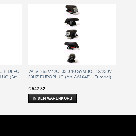
INJ H DLFC
VALV. 255/742C .33 J 10 SYMBOL 12/230V
UG (Art.
50HZ EUROPLUG (Art. AA104E – Eurotrol)
€
547.82
IN DEN WARENKORB