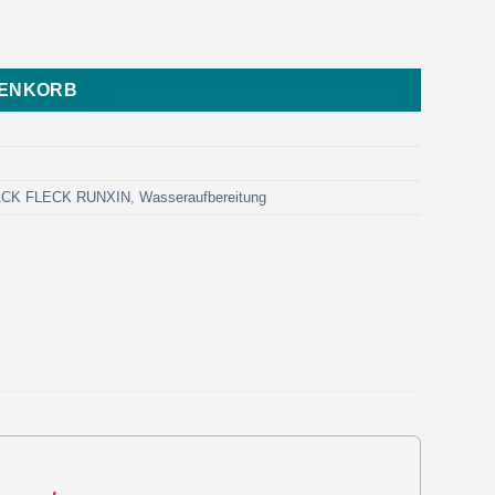
829MM(72 ̋) (Art. AV087 - Eurotrol) Menge
RENKORB
LACK FLECK RUNXIN
,
Wasseraufbereitung