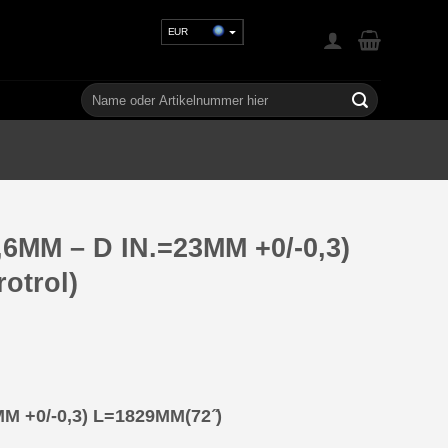
EUR
USD
GBP
Suchen
nach:
CHF
UAH
,6MM – D IN.=23MM +0/-0,3)
rotrol)
M +0/-0,3) L=1829MM(72 ̋)