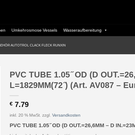
nen
Umkehrosmose Vessels
Wasseraufbereitung
BEHÖR AUTOTROL CLACK FLECK RUNXIN
PVC TUBE 1.05 ̋ OD (D OUT.=26
L=1829MM(72 ̋) (Art. AV087 – Eu
7.79
€
inkl. 20 % MwSt.
zzgl.
Versandkosten
PVC TUBE 1.05 ̋ OD (D OUT.=26,6MM – D IN.=23M