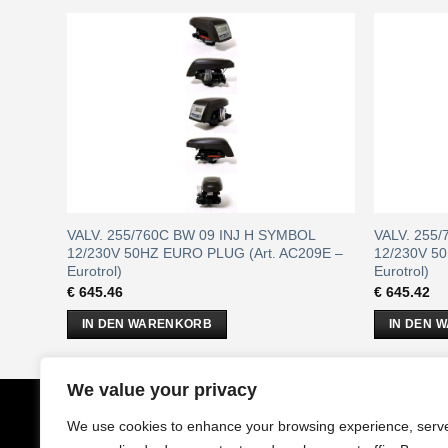
F DLFC
VALV. 255/760C BW 09 INJ H SYMBOL
VALV. 255
(Art.
12/230V 50HZ EURO PLUG (Art. AC209E –
12/230V 50
Eurotrol)
Eurotrol)
€
645.46
€
645.42
IN DEN WARENKORB
IN DEN 
We value your privacy
CobrAm
GmbH
Impressu
We use cookies to enhance your browsing experience, serv
Stuwerstraße 50/1
AGB