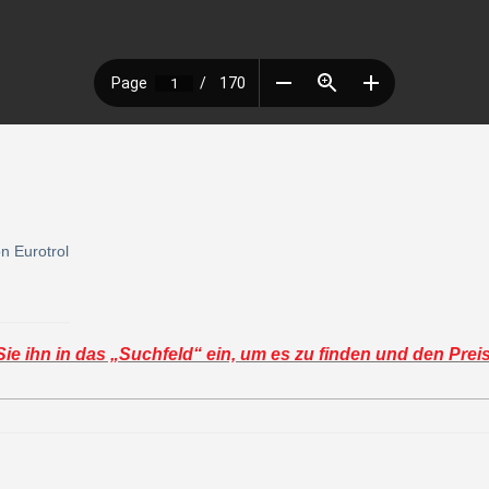
n Eurotrol
e ihn in das „Suchfeld“ ein, um es zu finden und den Prei