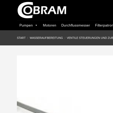
Zum
Inhalt
springen
Pumpen
Motoren
Durchflussmesser
Filterpatro
START
/
WASSERAUFBEREITUNG
/
VENTILE STEUERUNGEN UND ZU