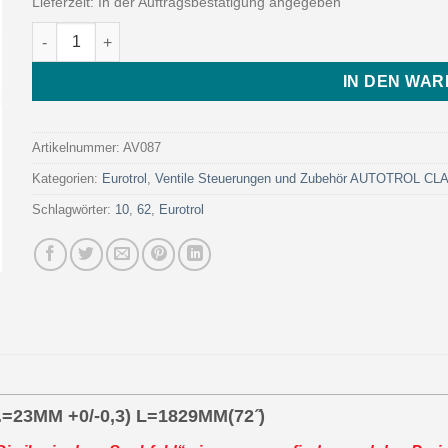
Lieferzeit:
In der Auftragsbestätigung angegeben
PVC TUBE 1.05 ̋ OD (D OUT.=26,6MM - D IN.=23MM +0/-0,3) L=1
IN DEN WA
Artikelnummer:
AV087
Kategorien:
Eurotrol
,
Ventile Steuerungen und Zubehör AUTOTROL C
Schlagwörter:
10
,
62
,
Eurotrol
.=23MM +0/-0,3) L=1829MM(72 ̋)