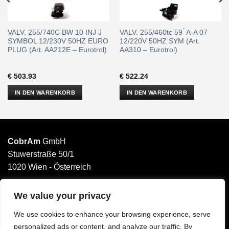
VALV. 255/740C BW 10 INJ J
VALV. 255/460tc 59 ́ A-A 07
SYMBOL 12/230V 50HZ EURO
12/220V 50HZ SYM (Art.
PLUG (Art. AA212E – Eurotrol)
AA310 – Eurotrol)
€
503.93
€
522.24
IN DEN WARENKORB
IN DEN WARENKORB
CobrAm
GmbH
Stuwerstraße 50/1
1020 Wien - Österreich
______________________
Email: office@cobram.gmbh
We value your privacy
We use cookies to enhance your browsing experience, serve
Impressum
personalized ads or content, and analyze our traffic. By