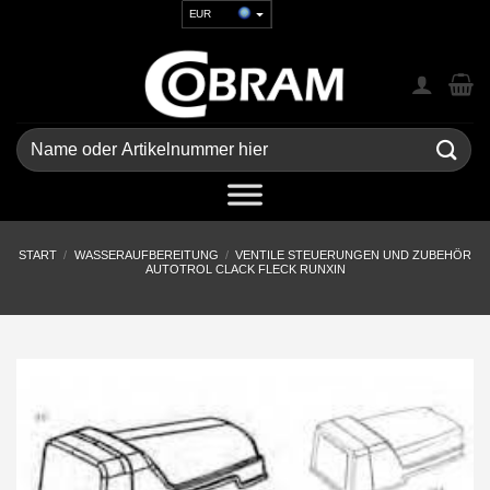
Zum
EUR
Inhalt
USD
springen
GBP
CHF
UAH
Suchen
nach:
START
/
WASSERAUFBEREITUNG
/
VENTILE STEUERUNGEN UND ZUBEHÖR
AUTOTROL CLACK FLECK RUNXIN