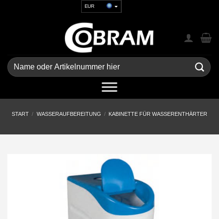
Zum
EUR
Inhalt
USD
springen
GBP
CHF
UAH
Suchen
nach:
START
/
WASSERAUFBEREITUNG
/
KABINETTE FÜR WASSERENTHÄRTER