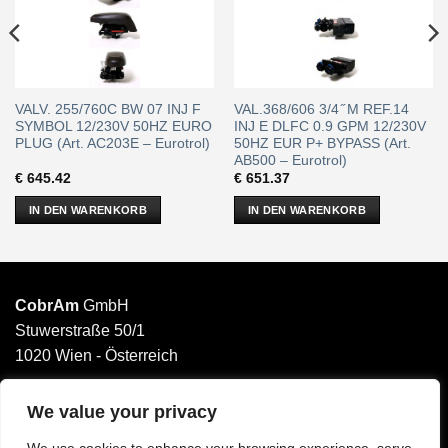
VALV. 255/760C BW 07 INJ F
VAL.368/606 3/4 ̋ M REF.14
SYMBOL 12/230V 50HZ EURO
INJ E DLFC 0.9 GPM 12/230V
PLUG (Art. AC203E – Eurotrol)
50HZ EUR P+ BYPASS (Art.
AB500 – Eurotrol)
€
645.42
€
651.37
IN DEN WARENKORB
IN DEN WARENKORB
CobrAm
GmbH
Stuwerstraße 50/1
1020 Wien - Österreich
______________________
Email: office@cobram.gmbh
We value your privacy