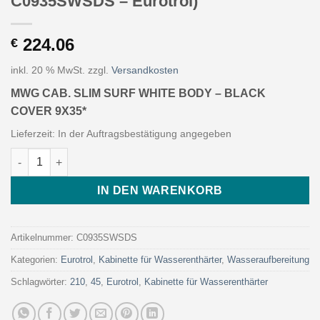
C0935SWSDS – Eurotrol)
224.06
€
inkl. 20 % MwSt.
zzgl.
Versandkosten
MWG CAB. SLIM SURF WHITE BODY – BLACK
COVER 9X35*
Lieferzeit:
In der Auftragsbestätigung angegeben
MWG CAB. SLIM SURF WHITE BODY - BLACK COVER 9X35* (Art.
IN DEN WARENKORB
Artikelnummer:
C0935SWSDS
Kategorien:
Eurotrol
,
Kabinette für Wasserenthärter
,
Wasseraufbereitung
Schlagwörter:
210
,
45
,
Eurotrol
,
Kabinette für Wasserenthärter