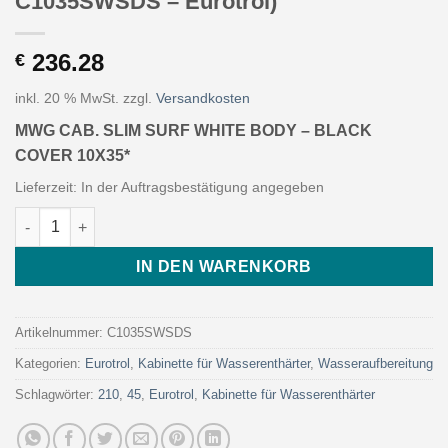
C1035SWSDS – Eurotrol)
236.28
€
inkl. 20 % MwSt.
zzgl.
Versandkosten
MWG CAB. SLIM SURF WHITE BODY – BLACK
COVER 10X35*
Lieferzeit:
In der Auftragsbestätigung angegeben
MWG CAB. SLIM SURF WHITE BODY - BLACK COVER 10X35* (Art
IN DEN WARENKORB
Artikelnummer:
C1035SWSDS
Kategorien:
Eurotrol
,
Kabinette für Wasserenthärter
,
Wasseraufbereitung
Schlagwörter:
210
,
45
,
Eurotrol
,
Kabinette für Wasserenthärter