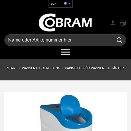
Zum
EUR
Inhalt
USD
springen
GBP
CHF
UAH
Suchen
nach:
START
/
WASSERAUFBEREITUNG
/
KABINETTE FÜR WASSERENTHÄRTER