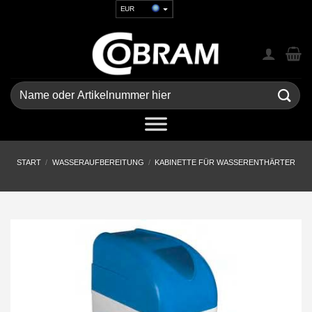
Zum
EUR
Inhalt
USD
springen
GBP
CHF
UAH
Suchen
nach:
START
/
WASSERAUFBEREITUNG
/
KABINETTE FÜR WASSERENTHÄRTER