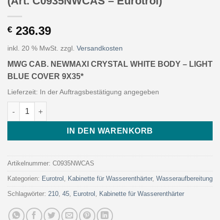
(Art. C0935NWCAS – Eurotrol)
236.39
€
inkl. 20 % MwSt.
zzgl.
Versandkosten
MWG CAB. NEWMAXI CRYSTAL WHITE BODY – LIGHT
BLUE COVER 9X35*
Lieferzeit:
In der Auftragsbestätigung angegeben
MWG CAB. NEWMAXI CRYSTAL WHITE BODY - LIGHT BLUE COVER
IN DEN WARENKORB
Artikelnummer:
C0935NWCAS
Kategorien:
Eurotrol
,
Kabinette für Wasserenthärter
,
Wasseraufbereitung
Schlagwörter:
210
,
45
,
Eurotrol
,
Kabinette für Wasserenthärter