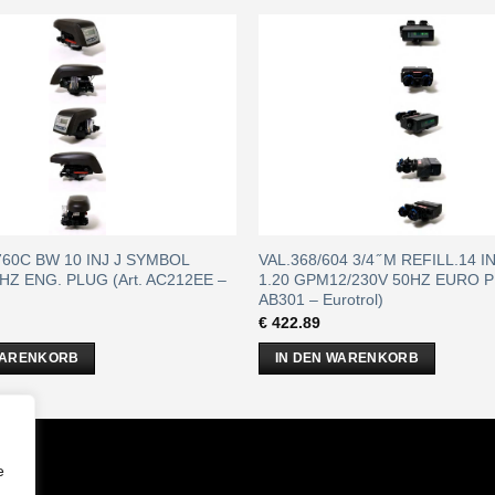
/760C BW 10 INJ J SYMBOL
VAL.368/604 3/4 ̋ M REFILL.14 I
HZ ENG. PLUG (Art. AC212EE –
1.20 GPM12/230V 50HZ EURO PL
AB301 – Eurotrol)
€
422.89
WARENKORB
IN DEN WARENKORB
m
e