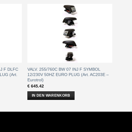
NJ F DLFC
VALV. 255/760C BW 07 INJ F SYMBOL
UG (Art.
12/230V 50HZ EURO PLUG (Art. AC203E –
Eurotrol)
€
645.42
IN DEN WARENKORB