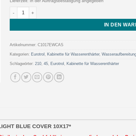
Lieferzeit:
In der Auftragsbestätigung angegeben
MWG CAB. MINI CRYSTAL WHITE BODY - LIGHT BLUE COVER 1
IN DEN WA
Artikelnummer:
C1017EWCAS
Kategorien:
Eurotrol
,
Kabinette für Wasserenthärter
,
Wasseraufbereitun
Schlagwörter:
210
,
45
,
Eurotrol
,
Kabinette für Wasserenthärter
LIGHT BLUE COVER 10X17*