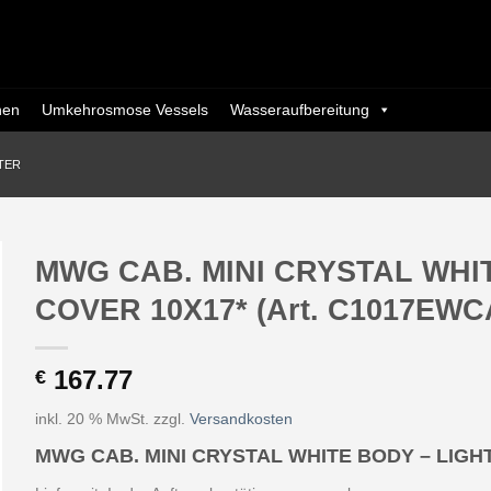
nen
Umkehrosmose Vessels
Wasseraufbereitung
TER
MWG CAB. MINI CRYSTAL WHI
COVER 10X17* (Art. C1017EWCA
167.77
€
inkl. 20 % MwSt.
zzgl.
Versandkosten
MWG CAB. MINI CRYSTAL WHITE BODY – LIGH