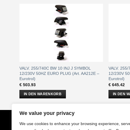
G DLFC
VALV. 255/740C BW 10 INJ J SYMBOL
VALV. 255
(Art.
12/230V 50HZ EURO PLUG (Art. AA212E –
12/230V 50
Eurotrol)
Eurotrol)
€
503.93
€
645.42
IN DEN WARENKORB
IN DEN 
We value your privacy
CobrAm
GmbH
Impressu
We use cookies to enhance your browsing experience, serv
Stuwerstraße 50/1
AGB