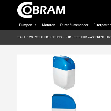
Zum
Inhalt
springen
Pumpen
Motoren
Durchflussmesser
Filterpatro
START
/
WASSERAUFBEREITUNG
/
KABINETTE FÜR WASSERENTHÄR