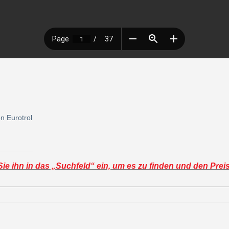
n Eurotrol
e ihn in das „Suchfeld“ ein, um es zu finden und den Prei