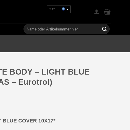
EUR
USD
GBP
Suchen
nach:
CHF
UAH
TE BODY – LIGHT BLUE
S – Eurotrol)
T BLUE COVER 10X17*