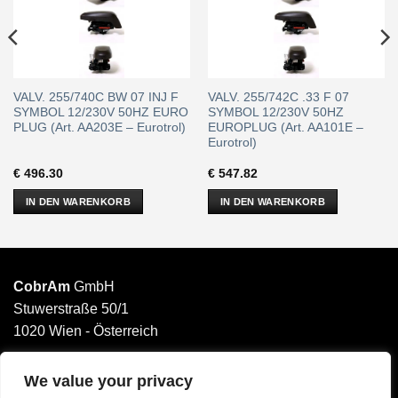
VALV. 255/740C BW 07 INJ F
VALV. 255/742C .33 F 07
SYMBOL 12/230V 50HZ EURO
SYMBOL 12/230V 50HZ
PLUG (Art. AA203E – Eurotrol)
EUROPLUG (Art. AA101E –
Eurotrol)
€
496.30
€
547.82
IN DEN WARENKORB
IN DEN WARENKORB
CobrAm
GmbH
Stuwerstraße 50/1
1020 Wien - Österreich
______________________
Email: office@cobram.gmbh
We value your privacy