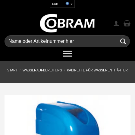
Zum
EUR
Inhalt
USD
springen
GBP
CHF
UAH
Suchen
nach:
START
/
WASSERAUFBEREITUNG
/
KABINETTE FÜR WASSERENTHÄRTER