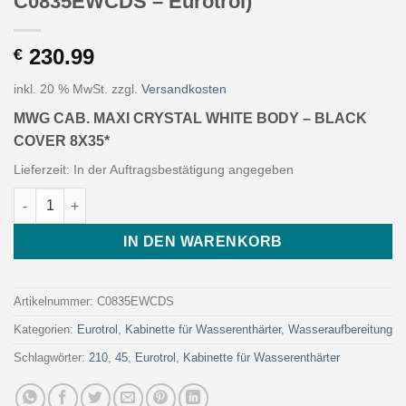
C0835EWCDS – Eurotrol)
230.99
€
inkl. 20 % MwSt.
zzgl.
Versandkosten
MWG CAB. MAXI CRYSTAL WHITE BODY – BLACK
COVER 8X35*
Lieferzeit:
In der Auftragsbestätigung angegeben
MWG CAB. MAXI CRYSTAL WHITE BODY - BLACK COVER 8X35* (A
IN DEN WARENKORB
Artikelnummer:
C0835EWCDS
Kategorien:
Eurotrol
,
Kabinette für Wasserenthärter
,
Wasseraufbereitung
Schlagwörter:
210
,
45
,
Eurotrol
,
Kabinette für Wasserenthärter