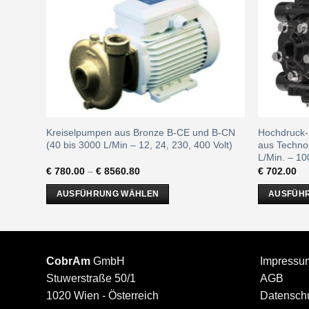
Kreiselpumpen aus Bronze B-CE und B-CN
Hochdruck-
y)
(40 bis 3000 L/Min – 12, 24, 230, 400 Volt)
aus Techno
L/Min. – 1
€
780.00
–
€
8560.80
€
702.00
AUSFÜHRUNG WÄHLEN
AUSFÜH
Dieses
Dieses
Produkt
Produkt
weist
weist
mehrere
mehrere
CobrAm
GmbH
Impressu
Varianten
Varianten
Stuwerstraße 50/1
AGB
auf.
auf.
1020 Wien - Österreich
Datenschu
Die
Die