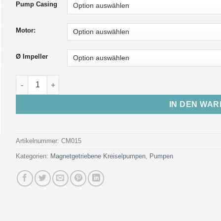
Pump Casing
Motor:
Ø Impeller
Magnetgetriebene Kreiselpumpe COMPASS CM015 (Gehäuse
IN DEN WA
Artikelnummer:
CM015
Kategorien:
Magnetgetriebene Kreiselpumpen
,
Pumpen