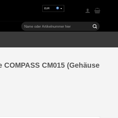
EUR
USD
GBP
Suchen
nach:
CHF
UAH
pe COMPASS CM015 (Gehäuse