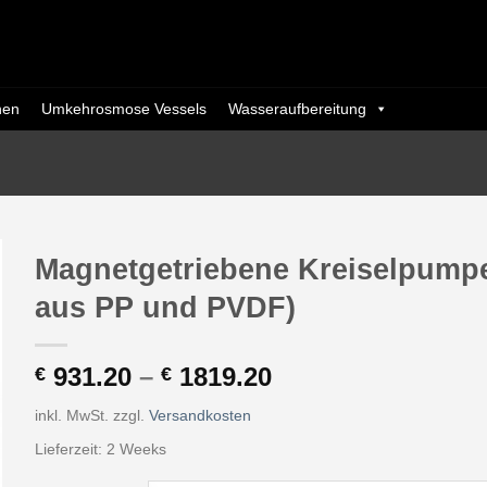
nen
Umkehrosmose Vessels
Wasseraufbereitung
Magnetgetriebene Kreiselpum
aus PP und PVDF)
931.20
–
1819.20
€
€
inkl. MwSt.
zzgl.
Versandkosten
Lieferzeit:
2 Weeks