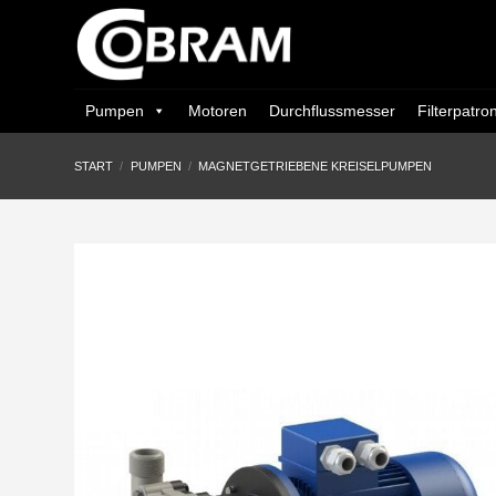
Zum
Inhalt
springen
Pumpen
Motoren
Durchflussmesser
Filterpatro
START
/
PUMPEN
/
MAGNETGETRIEBENE KREISELPUMPEN