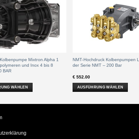
Kolbenpumpe Mixtron Alpha 1
NMT-Hochdruck Kolbenpumpen 
polymeren und Inox 4 bis 8
der Serie NMT – 200 Bar
00 BAR
€
552.00
RUNG WÄHLEN
AUSFÜHRUNG WÄHLEN
Dieses
Produkt
weist
mehrere
m
Varianten
auf.
tzerklärung
Die