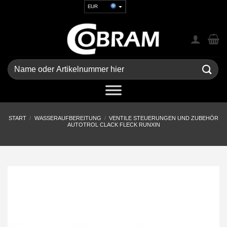
Zum
EUR
Inhalt
USD
springen
GBP
CHF
UAH
Suchen
nach:
START
/
WASSERAUFBEREITUNG
/
VENTILE STEUERUNGEN UND ZUBEHÖR
AUTOTROL CLACK FLECK RUNXIN