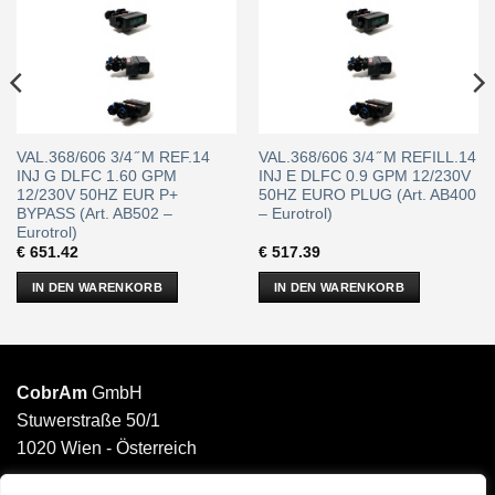
VAL.368/606 3/4 ̋ M REF.14
VAL.368/606 3/4 ̋ M REFILL.14
INJ G DLFC 1.60 GPM
INJ E DLFC 0.9 GPM 12/230V
12/230V 50HZ EUR P+
50HZ EURO PLUG (Art. AB400
BYPASS (Art. AB502 –
– Eurotrol)
Eurotrol)
€
651.42
€
517.39
IN DEN WARENKORB
IN DEN WARENKORB
CobrAm
GmbH
Stuwerstraße 50/1
1020 Wien - Österreich
______________________