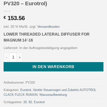
PV320 – Eurotrol)
153.56
€
inkl. 20 % MwSt.
zzgl.
Versandkosten
LOWER THREADED LATERAL DIFFUSER FOR
MAGNUM 14 ̋-16
Lieferzeit:
In der Auftragsbestätigung angegeben
LOWER THREADED LATERAL DIFFUSER FOR MAGNUM 14 ̋-16 (Art
IN DEN WARENKORB
Artikelnummer:
PV320
Kategorien:
Eurotrol
,
Ventile Steuerungen und Zubehör AUTOTROL
CLACK FLECK RUNXIN
,
Wasseraufbereitung
Schlagwörter:
20
,
82
,
Eurotrol