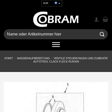
Zum
EUR
Inhalt
USD
springen
GBP
CHF
UAH
Suchen
nach:
START
/
WASSERAUFBEREITUNG
/
VENTILE STEUERUNGEN UND ZUBEHÖR
AUTOTROL CLACK FLECK RUNXIN