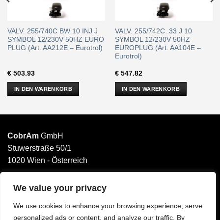
VALV. 255/740C BW 10 INJ J
VALV. 255/742C .33 J 10
SYMBOL 12/230V 50HZ EURO
SYMBOL 12/230V 50HZ
PLUG (Art. AA212E – Eurotrol)
EUROPLUG (Art. AA104E –
Eurotrol)
€
503.93
€
547.82
IN DEN WARENKORB
IN DEN WARENKORB
CobrAm
GmbH
Stuwerstraße 50/1
1020 Wien - Österreich
______________________
Email: office@cobram.gmbh
We value your privacy
We use cookies to enhance your browsing experience, serve
Impressum
personalized ads or content, and analyze our traffic. By