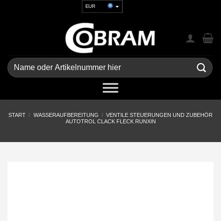
Zum
EUR
Inhalt
USD
springen
GBP
CHF
UAH
Suchen
nach:
START
/
WASSERAUFBEREITUNG
/
VENTILE STEUERUNGEN UND ZUBEHÖR
AUTOTROL CLACK FLECK RUNXIN