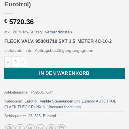
Eurotrol)
5720.36
€
inkl. 20 % MwSt.
zzgl.
Versandkosten
FLECK VALV. 9500/1710 SXT 1.5 ̋ METER 4C-10-2
Lieferzeit:
In der Auftragsbestätigung angegeben
FLECK VALV. 9500/1710 SXT 1.5 ̋ METER 4C-10-2 (Art. FV950SI-6
IN DEN WARENKORB
Artikelnummer:
FV950SI-604
Kategorien:
Eurotrol
,
Ventile Steuerungen und Zubehör AUTOTROL
CLACK FLECK RUNXIN
,
Wasseraufbereitung
Schlagwörter:
23
,
525
,
Eurotrol