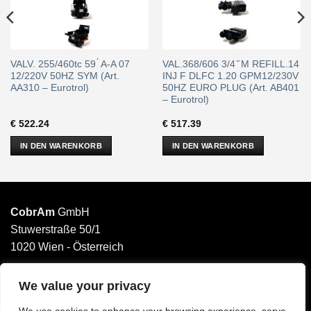
VALV. 255/460tc 59 ́ A-A 07
VAL.368/606 3/4 ̋ M REFILL.14
12/220V 50HZ SYM (Art.
INJ F DLFC 1.20 GPM12/230V
AA310 – Eurotrol)
50HZ EURO PLUG (Art. AB401
– Eurotrol)
€
522.24
€
517.39
IN DEN WARENKORB
IN DEN WARENKORB
CobrAm
GmbH
Stuwerstraße 50/1
1020 Wien - Österreich
______________________
Email: office@cobram.gmbh
We value your privacy