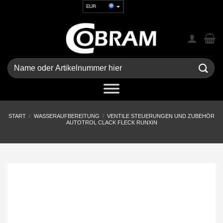
Zum
EUR
Inhalt
USD
springen
GBP
CHF
UAH
Suchen
nach:
START
/
WASSERAUFBEREITUNG
/
VENTILE STEUERUNGEN UND ZUBEHÖR
AUTOTROL CLACK FLECK RUNXIN