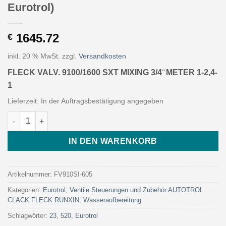
Eurotrol)
1645.72
€
inkl. 20 % MwSt.
zzgl.
Versandkosten
FLECK VALV. 9100/1600 SXT MIXING 3/4 ̋ METER 1-2,4-
1
Lieferzeit:
In der Auftragsbestätigung angegeben
FLECK VALV. 9100/1600 SXT MIXING 3/4 ̋ METER 1-2,4-1 (Art. FV
IN DEN WARENKORB
Artikelnummer:
FV910SI-605
Kategorien:
Eurotrol
,
Ventile Steuerungen und Zubehör AUTOTROL
CLACK FLECK RUNXIN
,
Wasseraufbereitung
Schlagwörter:
23
,
520
,
Eurotrol