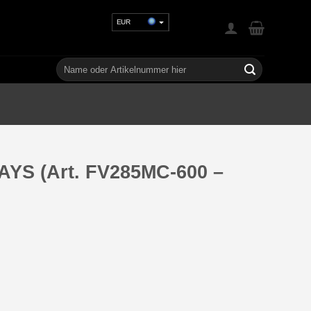
EUR
USD
GBP
Suchen
nach:
CHF
UAH
AYS (Art. FV285MC-600 –