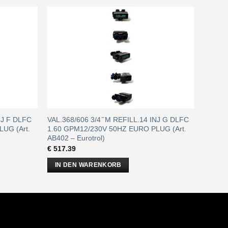
NJ F DLFC
VAL.368/606 3/4 ̋ M REFILL.14 INJ G DLFC
UG (Art.
1.60 GPM12/230V 50HZ EURO PLUG (Art.
AB402 – Eurotrol)
€
517.39
IN DEN WARENKORB