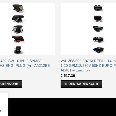
/740C BW 10 INJ J SYMBOL
VAL.368/606 3/4 ̋ M REFILL.14 I
HZ ENG. PLUG (Art. AA212EE –
1.20 GPM12/230V 50HZ EURO PL
AB401 – Eurotrol)
€
517.39
WARENKORB
IN DEN WARENKORB
m
e