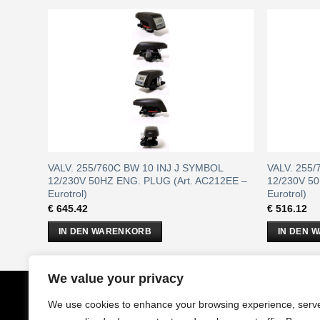
/230V
VALV. 255/760C BW 10 INJ J SYMBOL
VALV. 255
trol)
12/230V 50HZ ENG. PLUG (Art. AC212EE –
12/230V 50
Eurotrol)
Eurotrol)
€
645.42
€
516.12
IN DEN WARENKORB
IN DEN 
We value your privacy
CobrAm
GmbH
Impressu
We use cookies to enhance your browsing experience, serv
Stuwerstraße 50/1
AGB