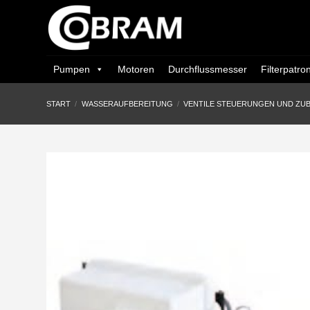
Zum
Inhalt
springen
Pumpen
Motoren
Durchflussmesser
Filterpatro
START
/
WASSERAUFBEREITUNG
/
VENTILE STEUERUNGEN UND ZU