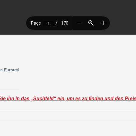
n Eurotrol
e ihn in das „Suchfeld“ ein, um es zu finden und den Prei