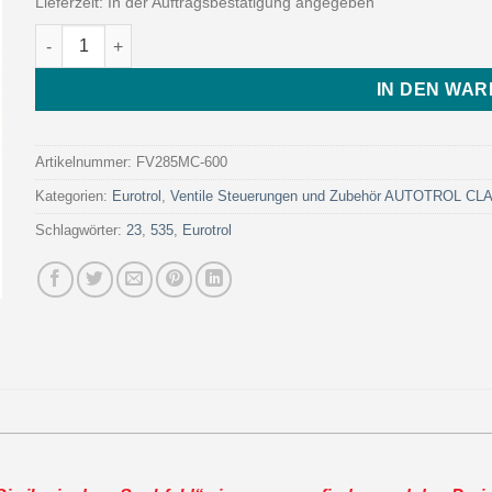
Lieferzeit:
In der Auftragsbestätigung angegeben
FLECK VALV. 2850 FILTER 12 DAYS (Art. FV285MC-600 - Euro
IN DEN WA
Artikelnummer:
FV285MC-600
Kategorien:
Eurotrol
,
Ventile Steuerungen und Zubehör AUTOTROL C
Schlagwörter:
23
,
535
,
Eurotrol