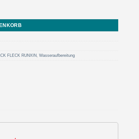
trol) Menge
RENKORB
LACK FLECK RUNXIN
,
Wasseraufbereitung