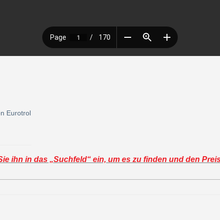
n Eurotrol
e ihn in das „Suchfeld“ ein, um es zu finden und den Prei