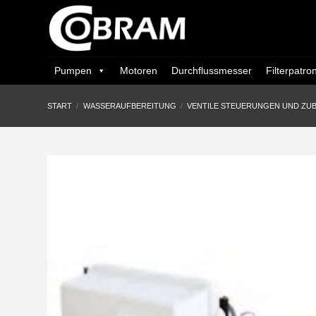
Zum
Inhalt
springen
Pumpen
Motoren
Durchflussmesser
Filterpatro
START
/
WASSERAUFBEREITUNG
/
VENTILE STEUERUNGEN UND ZU