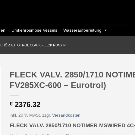
nen
Umkehrosmose Vessels
Wasseraufbereitung
BEHÖR AUTOTROL CLACK FLECK RUNXIN
FLECK VALV. 2850/1710 NOTIME
FV285XC-600 – Eurotrol)
2376.32
€
inkl. 20 % MwSt.
zzgl.
Versandkosten
FLECK VALV. 2850/1710 NOTIMER MSWIRED 4C-