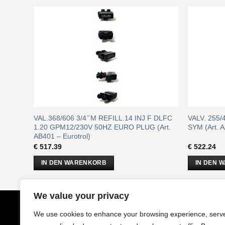
L
VAL.368/606 3/4 ̋ M REFILL.14 INJ F DLFC
VALV. 255/4
12E –
1.20 GPM12/230V 50HZ EURO PLUG (Art.
SYM (Art. A
AB401 – Eurotrol)
€
517.39
€
522.24
IN DEN WARENKORB
IN DEN 
We value your privacy
CobrAm
GmbH
Impressu
We use cookies to enhance your browsing experience, serv
Stuwerstraße 50/1
AGB