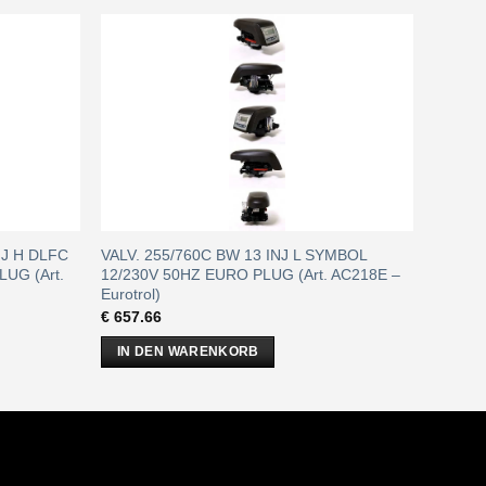
INJ H DLFC
VALV. 255/760C BW 13 INJ L SYMBOL
UG (Art.
12/230V 50HZ EURO PLUG (Art. AC218E –
Eurotrol)
€
657.66
IN DEN WARENKORB