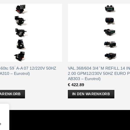
60tc 59 ́ A-A 07 12/220V 50HZ
VAL.368/604 3/4 ̋ M REFILL.14 
A310 – Eurotrol)
2.00 GPM12/230V 50HZ EURO PL
AB303 – Eurotrol)
€
422.89
WARENKORB
IN DEN WARENKORB
m
e