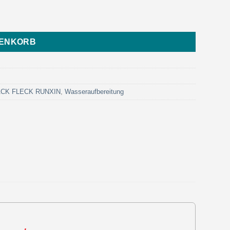
85XC-600 - Eurotrol) Menge
RENKORB
LACK FLECK RUNXIN
,
Wasseraufbereitung