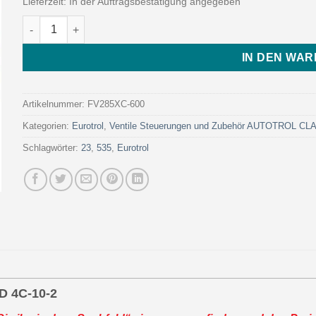
Lieferzeit:
In der Auftragsbestätigung angegeben
FLECK VALV. 2850/1710 NOTIMER MSWIRED 4C-10-2 (Art. FV2
IN DEN WA
Artikelnummer:
FV285XC-600
Kategorien:
Eurotrol
,
Ventile Steuerungen und Zubehör AUTOTROL C
Schlagwörter:
23
,
535
,
Eurotrol
D 4C-10-2