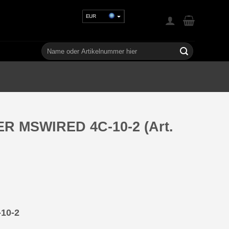
EUR
USD
GBP
Suchen
nach:
CHF
UAH
R MSWIRED 4C-10-2 (Art.
10-2