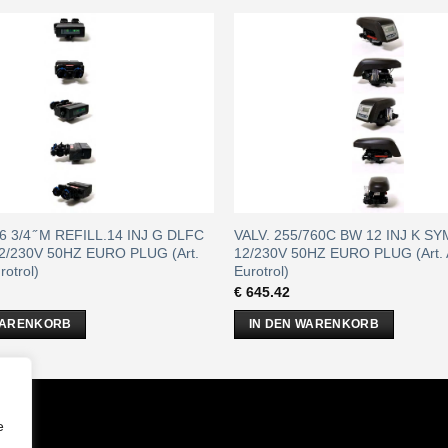
6 3/4 ̋ M REFILL.14 INJ G DLFC
VALV. 255/760C BW 12 INJ K S
2/230V 50HZ EURO PLUG (Art.
12/230V 50HZ EURO PLUG (Art.
otrol)
Eurotrol)
€
645.42
WARENKORB
IN DEN WARENKORB
m
e