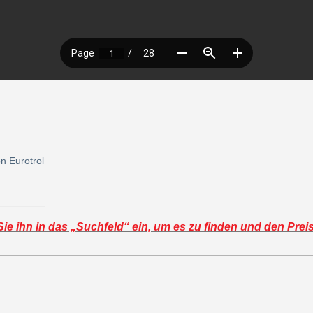
n Eurotrol
e ihn in das „Suchfeld“ ein, um es zu finden und den Prei