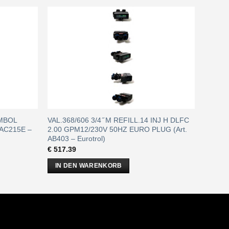
YMBOL
VAL.368/606 3/4 ̋ M REFILL.14 INJ H DLFC
 AC215E –
2.00 GPM12/230V 50HZ EURO PLUG (Art.
AB403 – Eurotrol)
€
517.39
IN DEN WARENKORB