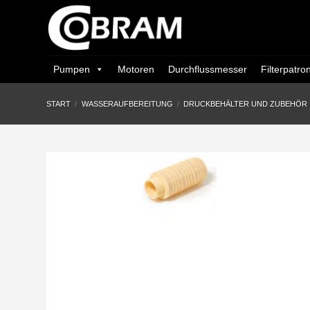
Zum
Inhalt
springen
Pumpen
Motoren
Durchflussmesser
Filterpatro
START
/
WASSERAUFBEREITUNG
/
DRUCKBEHÄLTER UND ZUBEHÖR