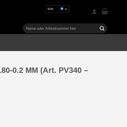
EUR
USD
GBP
Suchen
nach:
CHF
UAH
0-0.2 MM (Art. PV340 –