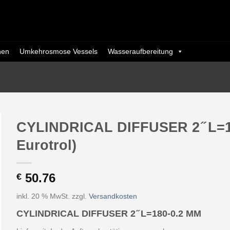
nen
Umkehrosmose Vessels
Wasseraufbereitung
CYLINDRICAL DIFFUSER 2 ̋ L=18
Eurotrol)
50.76
€
inkl. 20 % MwSt.
zzgl.
Versandkosten
CYLINDRICAL DIFFUSER 2 ̋ L=180-0.2 MM