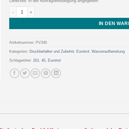
Lieferzeit:
In der Auftragsbestätigung angegeben
CYLINDRICAL DIFFUSER 2 ̋ L=180-0.2 MM (Art. PV340 - Eurot
IN DEN WA
Artikelnummer:
PV340
Kategorien:
Druckbehälter und Zubehör
,
Eurotrol
,
Wasseraufbereitung
Schlagwörter:
201
,
45
,
Eurotrol