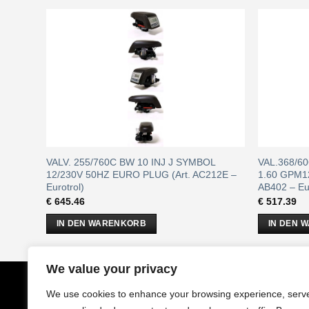
/230V
VALV. 255/760C BW 10 INJ J SYMBOL
VAL.368/60
trol)
12/230V 50HZ EURO PLUG (Art. AC212E –
1.60 GPM1
Eurotrol)
AB402 – Eur
€
645.46
€
517.39
IN DEN WARENKORB
IN DEN 
We value your privacy
CobrAm
GmbH
Impressu
We use cookies to enhance your browsing experience, serv
Stuwerstraße 50/1
AGB