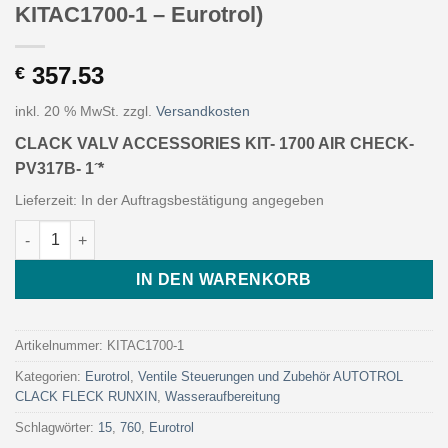
KITAC1700-1 – Eurotrol)
357.53
€
inkl. 20 % MwSt.
zzgl.
Versandkosten
CLACK VALV ACCESSORIES KIT- 1700 AIR CHECK-
PV317B- 1 ̋*
Lieferzeit:
In der Auftragsbestätigung angegeben
CLACK VALV ACCESSORIES KIT- 1700 AIR CHECK- PV317B- 1 ̋* (A
IN DEN WARENKORB
Artikelnummer:
KITAC1700-1
Kategorien:
Eurotrol
,
Ventile Steuerungen und Zubehör AUTOTROL
CLACK FLECK RUNXIN
,
Wasseraufbereitung
Schlagwörter:
15
,
760
,
Eurotrol