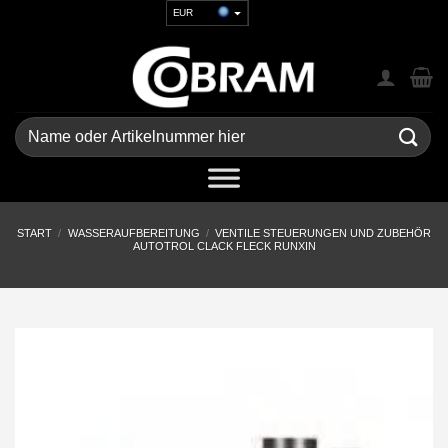
Zum
EUR
Inhalt
USD
springen
GBP
CHF
UAH
Suchen
nach:
START
/
WASSERAUFBEREITUNG
/
VENTILE STEUERUNGEN UND ZUBEHÖR
AUTOTROL CLACK FLECK RUNXIN