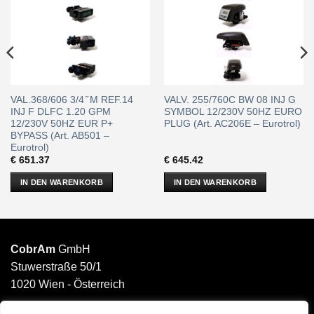
VAL.368/606 3/4 ̋ M REF.14
VALV. 255/760C BW 08 INJ G
INJ F DLFC 1.20 GPM
SYMBOL 12/230V 50HZ EURO
12/230V 50HZ EUR P+
PLUG (Art. AC206E – Eurotrol)
BYPASS (Art. AB501 –
Eurotrol)
€
651.37
€
645.42
IN DEN WARENKORB
IN DEN WARENKORB
CobrAm
GmbH
Stuwerstraße 50/1
1020 Wien - Österreich
______________________