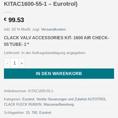
KITAC1600-55-1 – Eurotrol)
99.53
€
inkl. 20 % MwSt.
zzgl.
Versandkosten
CLACK VALV ACCESSORIES KIT- 1600 AIR CHECK-
55 ̋TUBE- 1 ̋*
Lieferzeit:
In der Auftragsbestätigung angegeben
CLACK VALV ACCESSORIES KIT- 1600 AIR CHECK- 55 ̋TUBE- 1 ̋* (
IN DEN WARENKORB
Artikelnummer:
KITAC1600-55-1
Kategorien:
Eurotrol
,
Ventile Steuerungen und Zubehör AUTOTROL
CLACK FLECK RUNXIN
,
Wasseraufbereitung
Schlagwörter:
15
,
760
,
Eurotrol