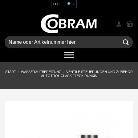
Zum
EUR
Inhalt
USD
springen
GBP
CHF
UAH
Suchen
nach:
START
/
WASSERAUFBEREITUNG
/
VENTILE STEUERUNGEN UND ZUBEHÖR
AUTOTROL CLACK FLECK RUNXIN