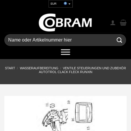
Zum
EUR
Inhalt
USD
springen
GBP
CHF
UAH
Suchen
nach:
START
/
WASSERAUFBEREITUNG
/
VENTILE STEUERUNGEN UND ZUBEHÖR
AUTOTROL CLACK FLECK RUNXIN