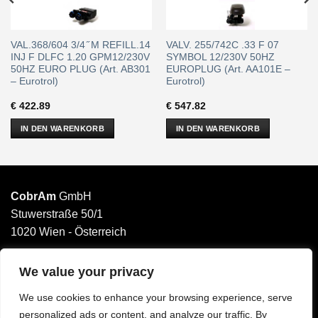
VAL.368/604 3/4 ̋ M REFILL.14
VALV. 255/742C .33 F 07
INJ F DLFC 1.20 GPM12/230V
SYMBOL 12/230V 50HZ
50HZ EURO PLUG (Art. AB301
EUROPLUG (Art. AA101E –
– Eurotrol)
Eurotrol)
€
422.89
€
547.82
IN DEN WARENKORB
IN DEN WARENKORB
CobrAm
GmbH
Stuwerstraße 50/1
1020 Wien - Österreich
______________________
Email: office@cobram.gmbh
We value your privacy
We use cookies to enhance your browsing experience, serve
Impressum
personalized ads or content, and analyze our traffic. By