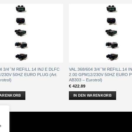
4 3/4 ̋ M REFILL.14 INJ E DLFC
VAL.368/604 3/4 ̋ M REFILL.14 
2/230V 50HZ EURO PLUG (Art.
2.00 GPM12/230V 50HZ EURO PL
otrol)
AB303 – Eurotrol)
€
422.89
WARENKORB
IN DEN WARENKORB
m
e