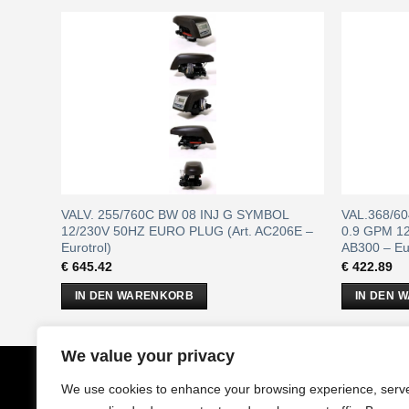
H DLFC
VALV. 255/760C BW 08 INJ G SYMBOL
VAL.368/60
(Art.
12/230V 50HZ EURO PLUG (Art. AC206E –
0.9 GPM 1
Eurotrol)
AB300 – Eur
€
645.42
€
422.89
IN DEN WARENKORB
IN DEN 
We value your privacy
CobrAm
GmbH
Impressu
We use cookies to enhance your browsing experience, serv
Stuwerstraße 50/1
AGB