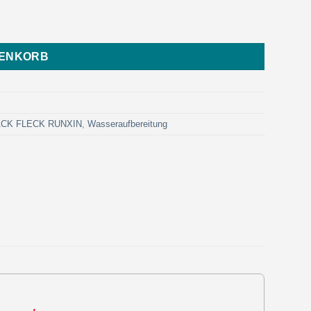
otrol) Menge
RENKORB
LACK FLECK RUNXIN
,
Wasseraufbereitung