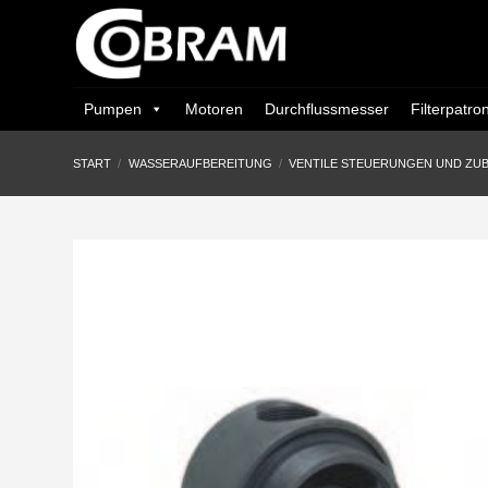
Zum
Inhalt
springen
Pumpen
Motoren
Durchflussmesser
Filterpatro
START
/
WASSERAUFBEREITUNG
/
VENTILE STEUERUNGEN UND ZU