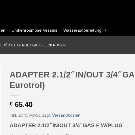
nen
Umkehrosmose Vessels
Wasseraufbereitung
BEHÖR AUTOTROL CLACK FLECK RUNXIN
ADAPTER 2.1/2 ̋ IN/OUT 3/4 ̋ G
Eurotrol)
65.40
€
inkl. 20 % MwSt.
zzgl.
Versandkosten
ADAPTER 2.1/2 ̋ IN/OUT 3/4 ̋ GAS F W/PLUG