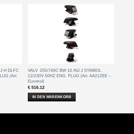
INJ H DLFC
VALV. 255/740C BW 10 INJ J SYMBOL
UG (Art.
12/230V 50HZ ENG. PLUG (Art. AA212EE –
Eurotrol)
€
516.12
IN DEN WARENKORB