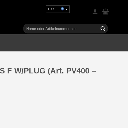
EUR
USD
GBP
Suchen
nach:
CHF
UAH
AS F W/PLUG (Art. PV400 –