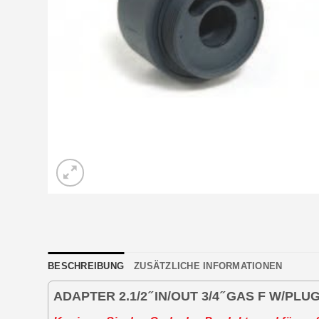
BESCHREIBUNG
ZUSÄTZLICHE INFORMATIONEN
ADAPTER 2.1/2 ̋ IN/OUT 3/4 ̋ GAS F W/PLU