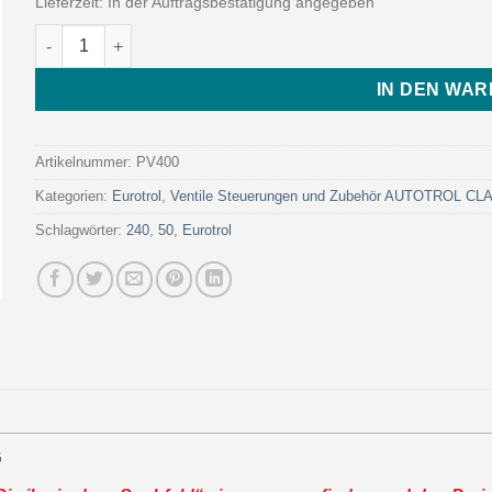
Lieferzeit:
In der Auftragsbestätigung angegeben
ADAPTER 2.1/2 ̋ IN/OUT 3/4 ̋ GAS F W/PLUG (Art. PV400 - Eur
IN DEN WA
Artikelnummer:
PV400
Kategorien:
Eurotrol
,
Ventile Steuerungen und Zubehör AUTOTROL C
Schlagwörter:
240
,
50
,
Eurotrol
G